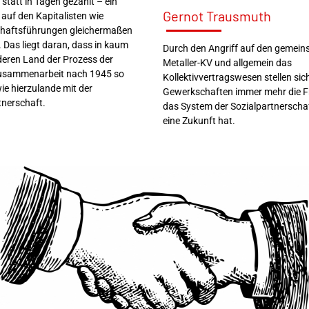
statt in Tagen gezählt – ein
Gernot Trausmuth
auf den Kapitalisten wie
haftsführungen gleichermaßen
. Das liegt daran, dass in kaum
Durch den Angriff auf den gemei
eren Land der Prozess der
Metaller-KV und allgemein das
usammenarbeit nach 1945 so
Kollektivvertragswesen stellen sic
wie hierzulande mit der
Gewerkschaften immer mehr die F
tnerschaft.
das System der Sozialpartnerscha
eine Zukunft hat.