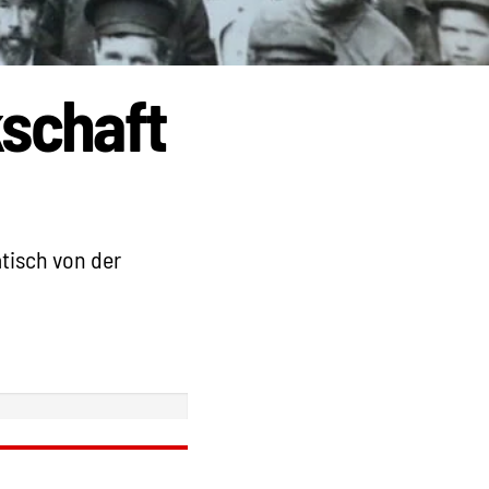
schaft
atisch von der