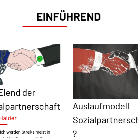
EINFÜHREND
Elend der
Auslaufmodell
alpartnerschaft
 Halder
Sozialpartnersc
?
eich werden Streiks meist in