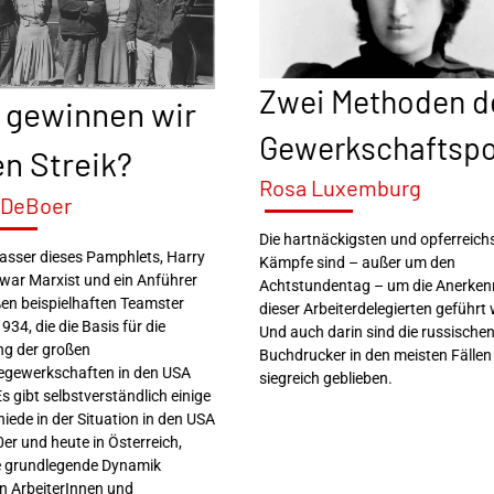
Zwei Methoden d
 gewinnen wir
Gewerkschaftspol
en Streik?
Rosa Luxemburg
 DeBoer
Die hartnäckigsten und opferreich
fasser dieses Pamphlets, Harry
Kämpfe sind – außer um den
 war Marxist und ein Anführer
Achtstundentag – um die Anerke
ßen beispielhaften Teamster
dieser Arbeiterdelegierten geführt
1934, die die Basis für die
Und auch darin sind die russische
g der großen
Buchdrucker in den meisten Fällen
iegewerkschaften in den USA
siegreich geblieben.
Es gibt selbstverständlich einige
iede in der Situation in den USA
er und heute in Österreich,
e grundlegende Dynamik
n ArbeiterInnen und