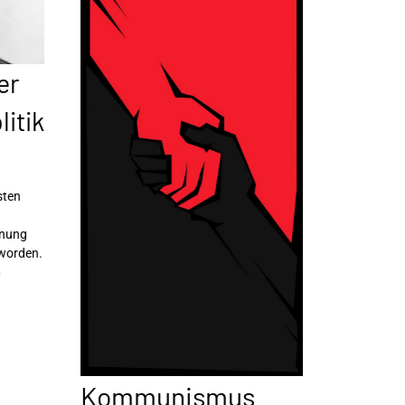
er
itik
sten
nnung
 worden.
n
Kommunismus