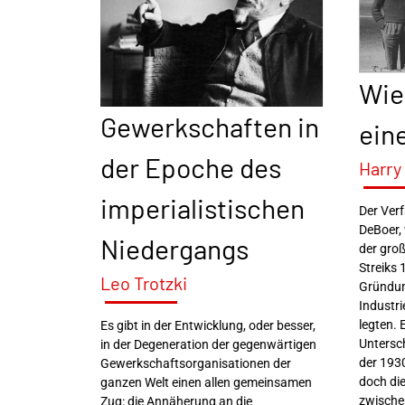
Wie
Gewerkschaften in
ein
der Epoche des
Harry
imperialistischen
Der Ver
DeBoer,
Niedergangs
der gro
Streiks 
Leo Trotzki
Gründun
Industr
legten. 
Es gibt in der Entwicklung, oder besser,
Untersch
in der Degeneration der gegenwärtigen
der 1930
Gewerkschaftsorganisationen der
doch di
ganzen Welt einen allen gemeinsamen
zwische
Zug: die Annäherung an die