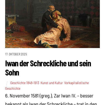
17. OKTOBER 2025
Iwan der Schreckliche und sein
Sohn
Geschichte 1848-1913
,
Kunst und Kultur
,
Vorkapitalistische
Geschichte
6. November 1581 (greg.), Zar Iwan IV. – besser
bekannt als Iwan der Schreckliche – trat in den