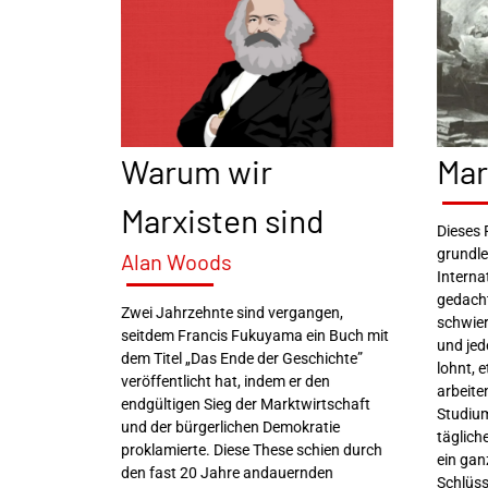
Warum wir
Mar
Marxisten sind
Dieses 
grundle
Alan Woods
Interna
gedacht
Zwei Jahrzehnte sind vergangen,
schwier
seitdem Francis Fukuyama ein Buch mit
und jed
dem Titel „Das Ende der Geschichte”
lohnt, 
veröffentlicht hat, indem er den
arbeite
endgültigen Sieg der Marktwirtschaft
Studium
und der bürgerlichen Demokratie
täglich
proklamierte. Diese These schien durch
ein gan
den fast 20 Jahre andauernden
Schlüss