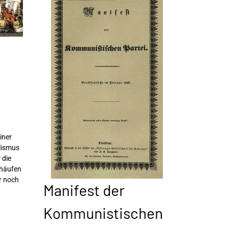
iner
alismus
 die
 häufen
r noch
Manifest der
Kommunistischen