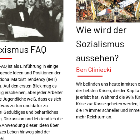
Wie wird der
Sozialismus
xismus FAQ
aussehen?
FAQ ist als Einführung in einige
Ben Gliniecki
gende Ideen und Positionen der
tional Marxist Tendency (IMT)
Wir befinden uns heute inmitten e
. Auf den ersten Blick mag es
der tiefsten Krisen, die der Kapit
ig erscheinen, aber jeder Arbeiter
je erlebt hat. Während die 99% für
e Jugendliche weiß, dass es sich
Krise zur Kasse gebeten werden,
etwas zu tun und dafür zu
die 1% immer schneller und imme
n! Geduldiges und beharrliches
mehr Reichtum an.
, Diskussion und letztendlich die
e Anwendung dieser Ideen über
zes Leben hinweg sind der
el.