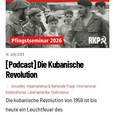
16. JUNI 2026
[Podcast] Die Kubanische
Revolution
Aktuelles
,
Imperialismus & Nationale Frage
,
International
,
Kolonialismus
,
Lateinamerika
,
Stalinismus
Die kubanische Revolution von 1959 ist bis
heute ein Leuchtfeuer des