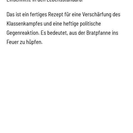
Das ist ein fertiges Rezept für eine Verschärfung des
Klassenkampfes und eine heftige politische
Gegenreaktion. Es bedeutet, aus der Bratpfanne ins
Feuer zu hüpfen.
Wenn dann also die Wirtschaft in die Rezession eintritt,
wird es schwer sein, die Abwärtsspirale von Ursache
und Wirkung aufzuhalten. Sie führt direkt in einen
Wirtschaftseinbruch, dem sich die Bürgerlichen kaum
entziehen werden können.
Die ganze Welt wird folglich mit einer ausgedehnten
Periode wirtschaftlicher Stagnation und fallender