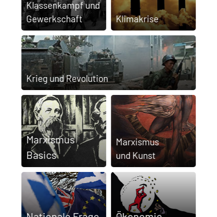
Klassen­kampf und
Gewerkschaft
Klimakrise
Krieg und Revolution
Marxismus
Marx­ismus
Basics
und Kunst
Nationale Frage
Ökonomie