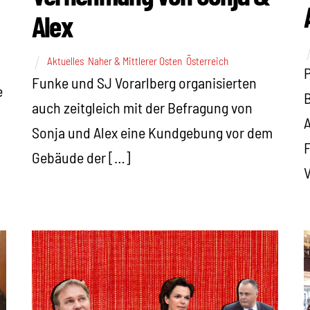
Alex
Aktuelles
,
Naher & Mittlerer Osten
,
Österreich
P
Funke und SJ Vorarlberg organisierten
e
B
auch zeitgleich mit der Befragung von
A
Sonja und Alex eine Kundgebung vor dem
F
Gebäude der […]
V