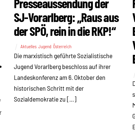
Presseaussendung der
SJ-Vorarlberg: „Raus aus
der SPÖ, rein in die RKP!“
Aktuelles
,
Jugend
,
Österreich
Die marxistisch geführte Sozialistische
.
Jugend Vorarlberg beschloss auf ihrer
Landeskonferenz am 6. Oktober den
D
historischen Schritt mit der
s
Sozialdemokratie zu […]
f
M
r
G
E