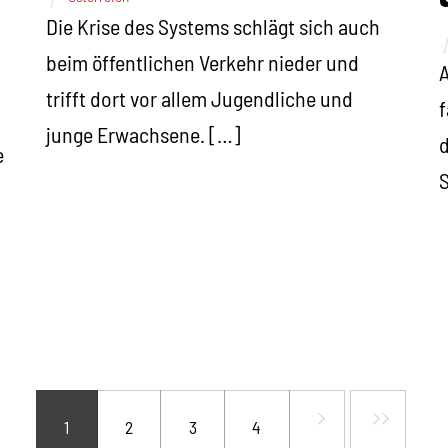
Die Krise des Systems schlägt sich auch
beim öffentlichen Verkehr nieder und
A
trifft dort vor allem Jugendliche und
f
junge Erwachsene. […]
d
e
S
1
2
3
4