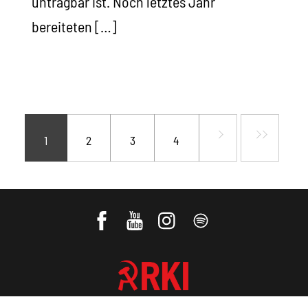
untragbar ist. Noch letztes Jahr
bereiteten […]
1
2
3
4