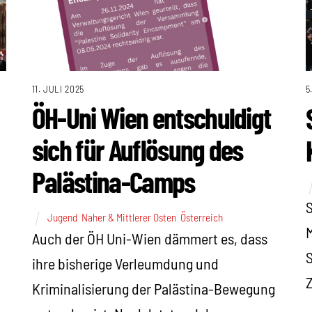
11. JULI 2025
5
ÖH-Uni Wien entschuldigt
sich für Auflösung des
Palästina-Camps
S
Jugend
,
Naher & Mittlerer Osten
,
Österreich
M
Auch der ÖH Uni-Wien dämmert es, dass
S
ihre bisherige Verleumdung und
Z
Kriminalisierung der Palästina-Bewegung