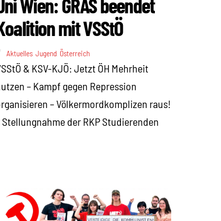
Uni Wien: GRAS beendet
Koalition mit VSStÖ
Aktuelles
,
Jugend
,
Österreich
SStÖ & KSV-KJÖ: Jetzt ÖH Mehrheit
utzen – Kampf gegen Repression
rganisieren – Völkermordkomplizen raus!
 Stellungnahme der RKP Studierenden