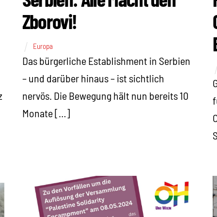
Zborovi!
Europa
Das bürgerliche Establishment in Serbien
– und darüber hinaus – ist sichtlich
G
nervös. Die Bewegung hält nun bereits 10
z
f
Monate […]
C
S