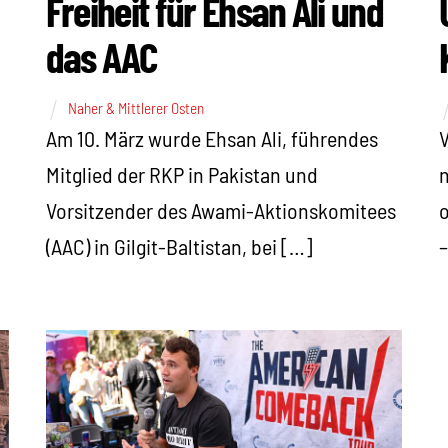
Freiheit für Ehsan Ali und
das AAC
Naher & Mittlerer Osten
Am 10. März wurde Ehsan Ali, führendes
V
Mitglied der RKP in Pakistan und
n
Vorsitzender des Awami-Aktionskomitees
o
(AAC) in Gilgit-Baltistan, bei […]
–