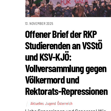
13. NOVEMBER 2025
Offener Brief der RKP
Studierenden an VSStÖ
und KSV-KJÖ:
Vollversammlung gegen
Völkermord und
Rektorats-Repressionen
Aktuelles
,
Jugend
,
Österreich
Liebe Genossinnen und Genossen! Wie