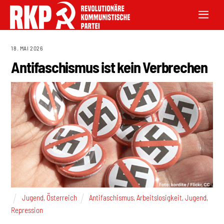
18. MAI 2026
Antifaschismus ist kein Verbrechen
Jugend
,
Österreich
Antifaschismus
,
Arbeitslosigkeit
,
Jugend
,
Repression