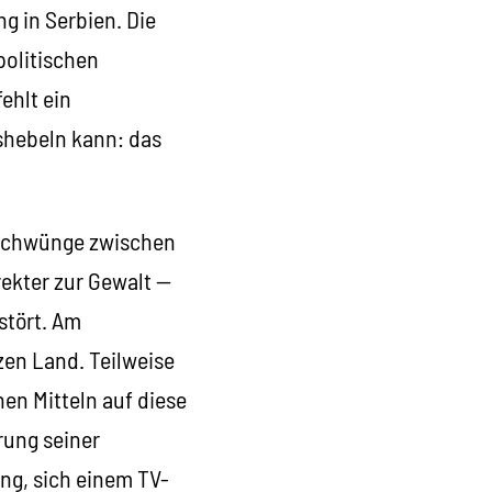
g in Serbien. Die
politischen
ehlt ein
shebeln kann: das
Umschwünge zwischen
rekter zur Gewalt —
stört. Am
zen Land. Teilweise
en Mitteln auf diese
erung seiner
ng, sich einem TV-