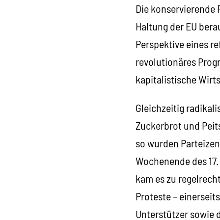
Die konservierende R
Haltung der EU berau
Perspektive eines re
revolutionäres Prog
kapitalistische Wirt
Gleichzeitig radika
Zuckerbrot und Peit
so wurden Parteizen
Wochenende des 17. 
kam es zu regelrecht
Proteste – einerseit
Unterstützer sowie 