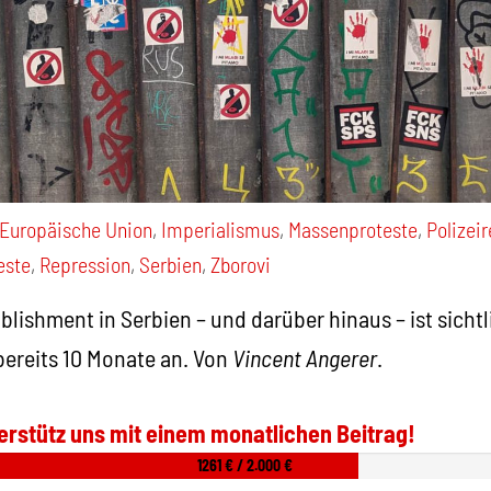
Europäische Union
,
Imperialismus
,
Massenproteste
,
Polizei
este
,
Repression
,
Serbien
,
Zborovi
blishment in Serbien – und darüber hinaus – ist sichtl
ereits 10 Monate an. Von
Vincent Angerer
.
erstütz uns mit einem monatlichen Beitrag!
1261 € / 2.000 €