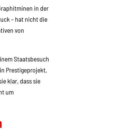
Graphitminen in der
uck – hat nicht die
tiven von
 einem Staatsbesuch
in Prestigeprojekt,
ie klar, dass sie
cht um
m