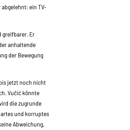
 abgelehnt: ein TV-
 greifbarer. Er
 der anhaltende
tzung der Bewegung
is jetzt noch nicht
ch. Vučić könnte
ird die zugrunde
hartes und korruptes
t keine Abweichung,