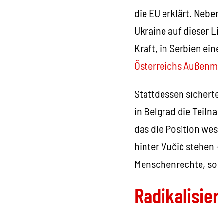
die EU erklärt. Neb
Ukraine auf dieser L
Kraft, in Serbien e
Österreichs Außenmi
Stattdessen sichert
in Belgrad die Teiln
das die Position west
hinter Vučić stehen
Menschenrechte, so
Radikalisi