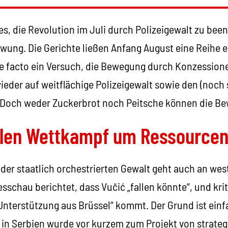
, die Revolution im Juli durch Polizeigewalt zu been
ung. Die Gerichte ließen Anfang August eine Reihe e
de facto ein Versuch, die Bewegung durch Konzession
wieder auf weitflächige Polizeigewalt sowie den (noc
s. Doch weder Zuckerbrot noch Peitsche können die B
alen Wettkampf um Ressource
der staatlich orchestrierten Gewalt geht auch an wes
sschau berichtet, dass Vučić „fallen könnte“, und kriti
 Unterstützung aus Brüssel“ kommt. Der Grund ist ein
 in Serbien wurde vor kurzem zum Projekt von strateg