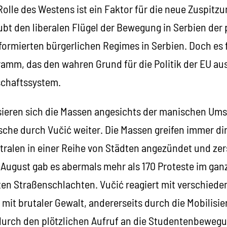
olle des Westens ist ein Faktor für die neue Zuspitzun
bt den liberalen Flügel der Bewegung in Serbien der 
formierten bürgerlichen Regimes in Serbien. Doch es f
ramm, das den wahren Grund für die Politik der EU au
schaftssystem.
lisieren sich die Massen angesichts der manischen 
sche durch Vučić weiter. Die Massen greifen immer di
tralen in einer Reihe von Städten angezündet und zer
August gab es abermals mehr als 170 Proteste im gan
en Straßenschlachten. Vučić reagiert mit verschieden
s mit brutaler Gewalt, andererseits durch die Mobilisi
durch den plötzlichen Aufruf an die Studentenbewegu