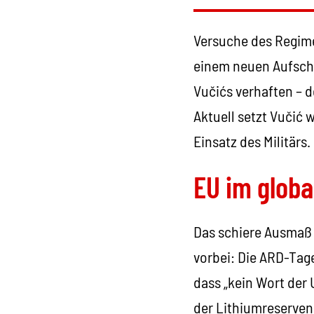
Versuche des Regimes
einem neuen Aufschw
Vučićs verhaften – 
Aktuell setzt Vučić 
Einsatz des Militär
EU im glob
Das schiere Ausmaß 
vorbei: Die ARD-Tage
dass „kein Wort der
der Lithiumreserven