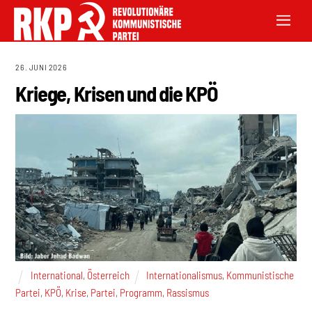
26. JUNI 2026
Kriege, Krisen und die KPÖ
International
,
Österreich
Internationalismus
,
Kommunistische
Partei
,
KPÖ
,
Krise
,
Partei
,
Programm
,
Rassismus