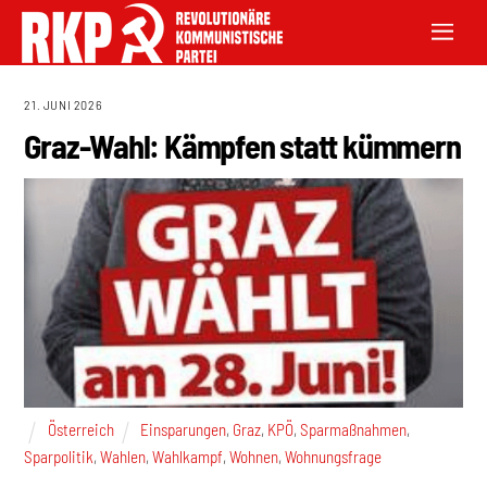
21. JUNI 2026
Graz-Wahl: Kämpfen statt kümmern
Österreich
Einsparungen
,
Graz
,
KPÖ
,
Sparmaßnahmen
,
Sparpolitik
,
Wahlen
,
Wahlkampf
,
Wohnen
,
Wohnungsfrage