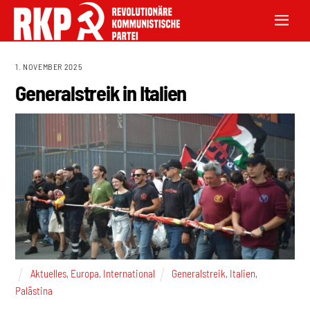
1. NOVEMBER 2025
Generalstreik in Italien
Aktuelles
,
Europa
,
International
Generalstreik
,
Italien
,
Palästina