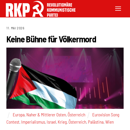
11. MAI 2026
Keine Bühne für Völkermord
Europa
,
Naher & Mittlerer Osten
,
Österreich
Eurovision Song
Contest
,
Imperialismus
,
Israel
,
Krieg
,
Österreich
,
Palästina
,
Wien