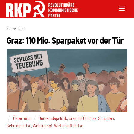
30. MAI 2026
Graz: 110 Mio. Sparpaket vor der Tür
Österreich
Gemeindepolitik
,
Graz
,
KPÖ
,
Krise
,
Schulden
,
Schuldenkrise
,
Wahlkampf
,
Wirtschaftskrise