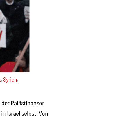
k
,
Syrien
,
g der Palästinenser
n Israel selbst. Von