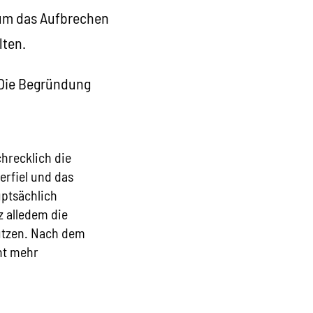
, um das Aufbrechen
lten.
. Die Begründung
chrecklich die
erfiel und das
ptsächlich
z alledem die
hützen. Nach dem
cht mehr