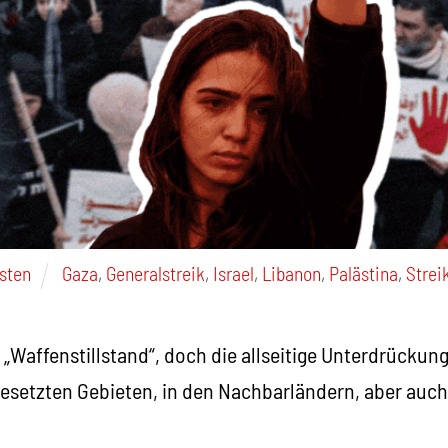
Osten
Gaza
,
Generalstreik
,
Israel
,
Libanon
,
Palästina
,
Strei
n „Waffenstillstand“, doch die allseitige Unterdrückun
besetzten Gebieten, in den Nachbarländern, aber auch i