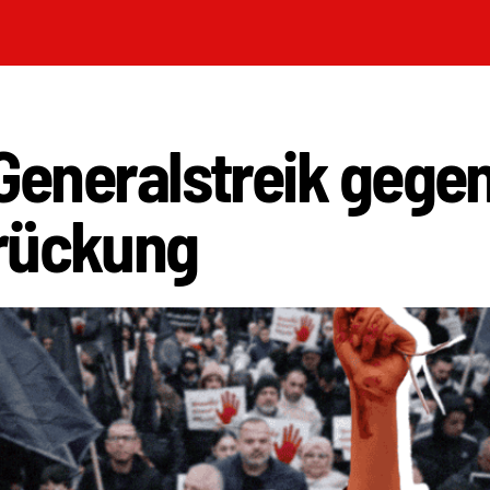
 Generalstreik gege
rückung