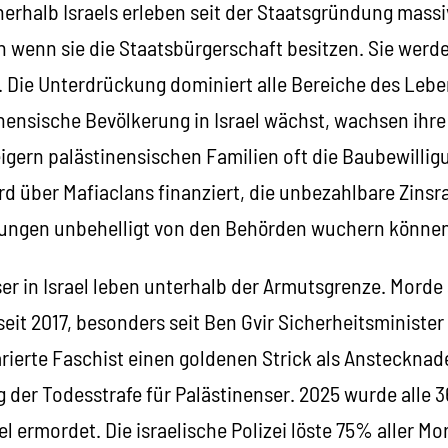
nerhalb Israels erleben seit der Staatsgründung massi
wenn sie die Staatsbürgerschaft besitzen. Sie werden
t. Die Unterdrückung dominiert alle Bereiche des Leb
nensische Bevölkerung in Israel wächst, wachsen ihre
igern palästinensischen Familien oft die Baubewilli
wird über Mafiaclans finanziert, die unbezahlbare Zins
gungen unbehelligt von den Behörden wuchern können
er in Israel leben unterhalb der Armutsgrenze. Morde
seit 2017, besonders seit Ben Gvir Sicherheitsminister 
arierte Faschist einen goldenen Strick als Anstecknad
 der Todesstrafe für Palästinenser. 2025 wurde alle 
el ermordet. Die israelische Polizei löste 75% aller Mo