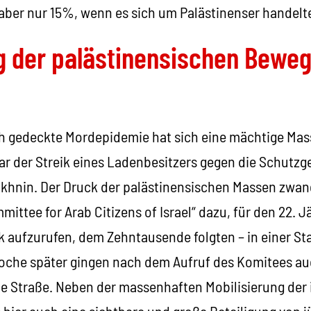
aber nur 15%, wenn es sich um Palästinenser handelt
 der palästinensischen Beweg
ich gedeckte Mordepidemie hat sich eine mächtige M
ar der Streik eines Ladenbesitzers gegen die Schutzg
Sakhnin. Der Druck der palästinensischen Massen zw
ittee for Arab Citizens of Israel“ dazu, für den 22. 
k aufzurufen, dem Zehntausende folgten – in einer St
che später gingen nach dem Aufruf des Komitees auch
e Straße. Neben der massenhaften Mobilisierung der i
 hier auch eine sichtbare und große Beteiligung von j