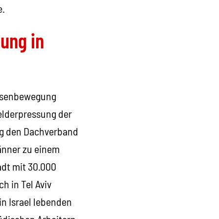
e.
ung in
assenbewegung
elderpressung der
ang den Dachverband
Jänner zu einem
adt mit 30.000
 in Tel Aviv
n Israel lebenden
üdischen Arbeitern.