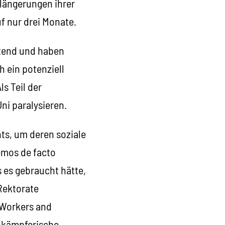
rlängerungen ihrer
f nur drei Monate.
ütend und haben
h ein potenziell
s Teil der
ni paralysieren.
ts, um deren soziale
emos de facto
s es gebraucht hätte,
Rektorate
„Workers and
s kämpferische