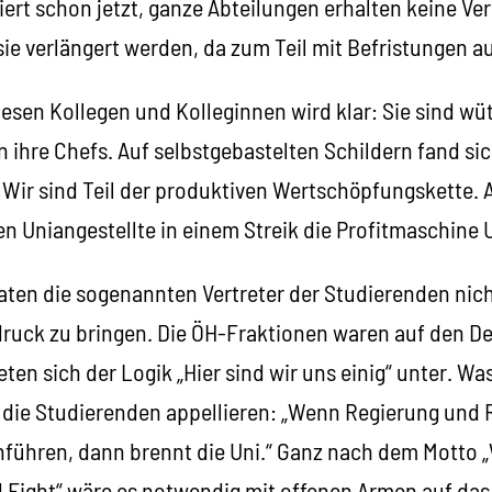
iert schon jetzt, ganze Abteilungen erhalten keine Ve
ie verlängert werden, da zum Teil mit Befristungen au
iesen Kollegen und Kolleginnen wird klar: Sie sind w
in ihre Chefs. Auf selbstgebastelten Schildern fand sic
ir sind Teil der produktiven Wertschöpfungskette. Al
n Uniangestellte in einem Streik die Profitmaschine U
aten die sogenannten Vertreter der Studierenden nich
ruck zu bringen. Die ÖH-Fraktionen waren auf den D
eten sich der Logik „Hier sind wir uns einig“ unter. Wa
 die Studierenden appellieren: „Wenn Regierung und 
führen, dann brennt die Uni.“ Ganz nach dem Motto 
d Fight“ wäre es notwendig mit offenen Armen auf da