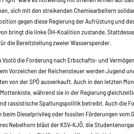
en, sich mit den streikenden Chemiearbeitern solida
osition gegen diese Regierung der Aufrüstung und de
on bringt die linke ÖH-Koalition zustande. Stattdess
für die Bereitstellung zweier Wasserspender.
 Vsstö die Forderung nach Erbschafts- und Vermöge
dem Vorzeichen der Reichensteuer werden Jugend und
ten von der SPÖ ausverkauft. Auch in den letzten Mo
 Mottenkiste, während sie in der Regierung gleichzeitig
nd rassistische Spaltungspolitik betreibt. Auch die 
 beim Dieselprivileg oder fossilen Förderungen vom GR
res Nebelhorn bläst der KSV-KJÖ, die Studentenorgan