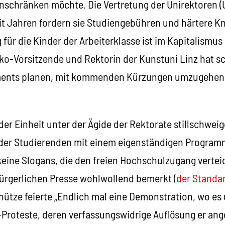
schränken möchte. Die Vertretung der Unirektoren (U
eit Jahren fordern sie Studiengebühren und härtere 
für die Kinder der Arbeiterklasse ist im Kapitalismus 
iko-Vorsitzende und Rektorin der Kunstuni Linz hat 
ments planen, mit kommenden Kürzungen umzugehen
der Einheit unter der Ägide der Rektorate stillschwei
 der Studierenden mit einem eigenständigen Program
eine Slogans, die den freien Hochschulzugang vertei
ürgerlichen Presse wohlwollend bemerkt (
der Standa
ütze feierte „
Endlich mal eine Demonstration, wo e
a-Proteste, deren verfassungswidrige Auflösung er ang