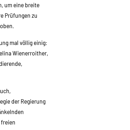
, um eine breite
re Prüfungen zu
hoben.
ng mal völlig einig:
Selina Wienerroither,
udierende,
ruch,
egie der Regierung
ränkelnden
 freien