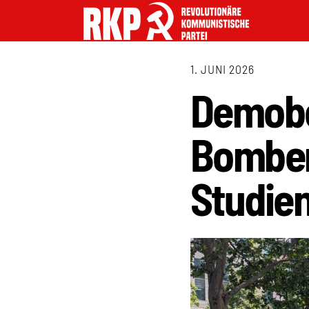
1. JUNI 2026
Demober
Bomben
Studie