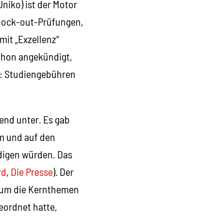
niko) ist der Motor
Knock-out-Prüfungen,
mit „Exzellenz“
schon angekündigt,
: Studiengebühren
gend unter. Es gab
m und auf den
digen würden. Das
rd
,
Die Presse
). Der
s um die Kernthemen
eordnet hatte,