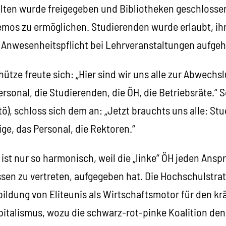
llten wurde freigegeben und Bibliotheken geschlossen
mos zu ermöglichen. Studierenden wurde erlaubt, ih
 Anwesenheitspflicht bei Lehrveranstaltungen aufge
tze freute sich: „Hier sind wir uns alle zur Abwechslu
ersonal, die Studierenden, die ÖH, die Betriebsräte.“ 
ö), schloss sich dem an: „Jetzt brauchts uns alle: St
ge, das Personal, die Rektoren.“
ist nur so harmonisch, weil die „linke“ ÖH jeden Ansp
sen zu vertreten, aufgegeben hat. Die Hochschulstrat
bildung von Eliteunis als Wirtschaftsmotor für den k
pitalismus, wozu die schwarz-rot-pinke Koalition den