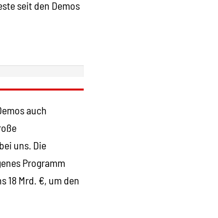
este seit den Demos
 Demos auch
große
bei uns. Die
igenes Programm
 18 Mrd. €, um den