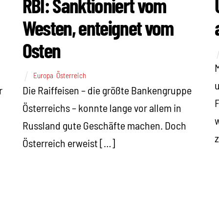
RBI: Sanktioniert vom
Westen, enteignet vom
Osten
M
Europa
,
Österreich
u
r
Die Raiffeisen – die größte Bankengruppe
F
Österreichs – konnte lange vor allem in
w
Russland gute Geschäfte machen. Doch
Österreich erweist […]