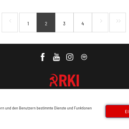
1
2
3
4
REVOLUTIONÄRE KOMMUNISTISCHE
INTERNATIONALE
sern und den Benutzern bestimmte Dienste und Funktionen
E
ressum, Offenlegung
Cookie Policy
Datenschutz
Kon