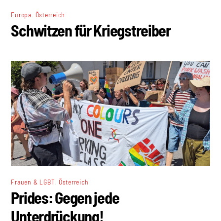
,
Europa
Österreich
Schwitzen für Kriegstreiber
,
Frauen & LGBT
Österreich
Prides: Gegen jede
Unterdrückung!