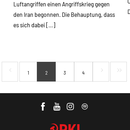
Ö
Luftangriffen einen Angriffskrieg gegen
D
den Iran begonnen. Die Behauptung, dass
es sich dabei […]
1
2
3
4