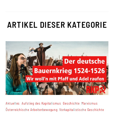
ARTIKEL DIESER KATEGORIE
,
,
,
,
Aktuelles
Aufstieg des Kapitalismus
Geschichte
Marxismus
,
Österreichische Arbeiterbewegung
Vorkapitalistische Geschichte