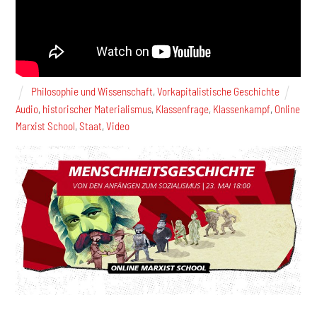
Philosophie und Wissenschaft
,
Vorkapitalistische Geschichte
Audio
,
historischer Materialismus
,
Klassenfrage
,
Klassenkampf
,
Online
Marxist School
,
Staat
,
Video