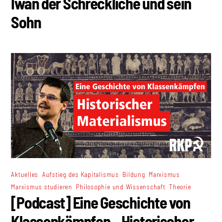
Iwan der Schreckliche und sein
Sohn
,
,
,
,
Aktuelles
Aufstieg des Kapitalismus
Bildung
Marxismus
,
,
Marxismus studieren
Philosophie und Wissenschaft
Theorie
[Podcast] Eine Geschichte von
Klassenkämpfen – Historischer