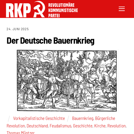
24. JUNI 2025
Der Deutsche Bauernkrieg
Vorkapitalistische Geschichte
Bauernkrieg
,
Bürgerliche
Revolution
,
Deutschland
,
Feudalismus
,
Geschichte
,
Kirche
,
Revolution
,
Thomas Müntzer