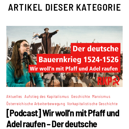
ARTIKEL DIESER KATEGORIE
,
,
,
,
Aktuelles
Aufstieg des Kapitalismus
Geschichte
Marxismus
,
Österreichische Arbeiterbewegung
Vorkapitalistische Geschichte
[Podcast] Wir woll‘n mit Pfaff und
Adel raufen – Der deutsche