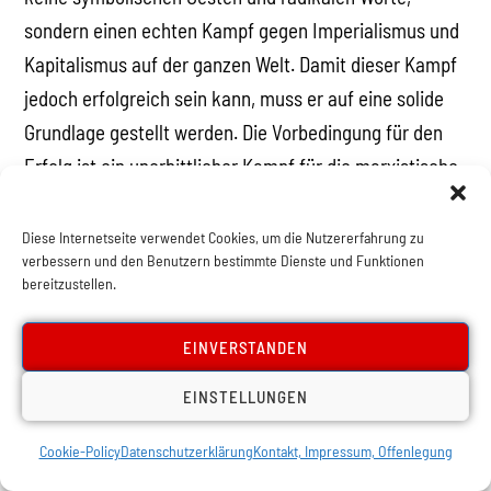
sondern einen echten Kampf gegen Imperialismus und
Kapitalismus auf der ganzen Welt. Damit dieser Kampf
jedoch erfolgreich sein kann, muss er auf eine solide
Grundlage gestellt werden. Die Vorbedingung für den
Erfolg ist ein unerbittlicher Kampf für die marxistische
Theorie. Natürlich ist es notwendig, mit rassistischen
und imperialistischen Vorurteilen aller Art aufzuräumen
Diese Internetseite verwendet Cookies, um die Nutzererfahrung zu
verbessern und den Benutzern bestimmte Dienste und Funktionen
und sie zu bekämpfen. Aber im Kampf gegen eine
bereitzustellen.
falsche Idee muss man sich davor hüten, zu weit zu
gehen, denn eine richtige Idee verkehrt sich in ihr
EINVERSTANDEN
Gegenteil, wenn man sie ins Extrem treibt.
EINSTELLUNGEN
Die menschliche Geschichte ist nicht eine
Cookie-Policy
Datenschutzerklärung
Kontakt, Impressum, Offenlegung
ununterbrochene Linie in Richtung des Fortschritts.