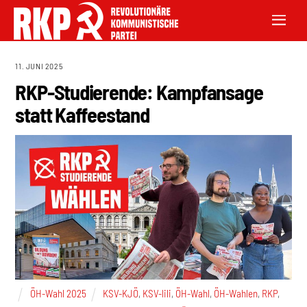
11. JUNI 2025
RKP-Studierende: Kampfansage
statt Kaffeestand
ÖH-Wahl 2025
KSV-KJÖ
,
KSV-lili
,
ÖH-Wahl
,
ÖH-Wahlen
,
RKP
,