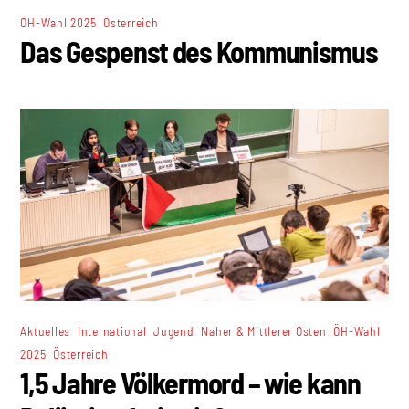
,
ÖH-Wahl 2025
Österreich
Das Gespenst des Kommunismus
,
,
,
,
Aktuelles
International
Jugend
Naher & Mittlerer Osten
ÖH-Wahl
,
2025
Österreich
1,5 Jahre Völkermord – wie kann