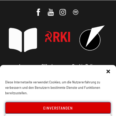
Impressum, Offenlegung
Cookie Policy
Datenschutz
Kontakt
Diese Internetseite verwendet Cookies, um die Nutzererfahrung zu
verbessern und den Benutzern bestimmte Dienste und Funktionen
bereitzustellen.
EINVERSTANDEN