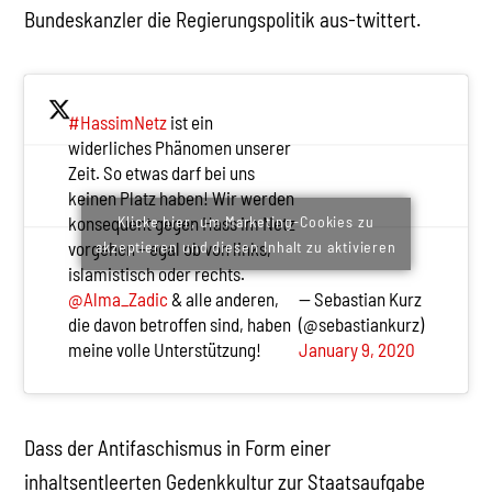
Bundeskanzler die Regierungspolitik aus-twittert.
#HassimNetz
ist ein
widerliches Phänomen unserer
Zeit. So etwas darf bei uns
keinen Platz haben! Wir werden
Klicke hier, um Marketing-Cookies zu
konsequent gegen Hass im Netz
akzeptieren und diesen Inhalt zu aktivieren
vorgehen – egal ob von links,
islamistisch oder rechts.
@Alma_Zadic
& alle anderen,
— Sebastian Kurz
die davon betroffen sind, haben
(@sebastiankurz)
meine volle Unterstützung!
January 9, 2020
Dass der Antifaschismus in Form einer
inhaltsentleerten Gedenkkultur zur Staatsaufgabe