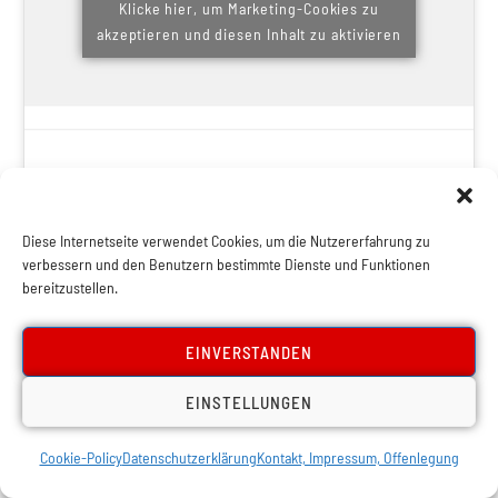
Klicke hier, um Marketing-Cookies zu
akzeptieren und diesen Inhalt zu aktivieren
Gleichzeit wird akzeptiert, dass die große Politik die
Diese Internetseite verwendet Cookies, um die Nutzererfahrung zu
Spaltung der Arbeiterklasse durch Rassismus und
verbessern und den Benutzern bestimmte Dienste und Funktionen
unsoziale Maßnahmen fortführt.
Anti-Islam und die
bereitzustellen.
staatliche Durchsetzung der „österreichischen
EINVERSTANDEN
Tradition“ wird zur Staatsideologie erhoben.
EINSTELLUNGEN
Die Krux dabei ist, dass dies für den Moment
durchgeht, weil die Arbeiterbewegung und Linke keine
Cookie-Policy
Datenschutzerklärung
Kontakt, Impressum, Offenlegung
politische Alternative formulieren können, sondern die