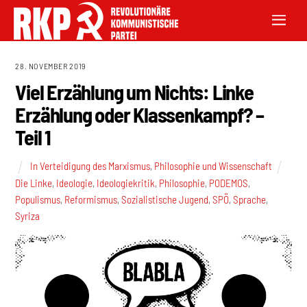
28. NOVEMBER 2019
Viel Erzählung um Nichts: Linke
Erzählung oder Klassenkampf? –
Teil 1
In Verteidigung des Marxismus
,
Philosophie und Wissenschaft
Die Linke
,
Ideologie
,
Ideologiekritik
,
Philosophie
,
PODEMOS
,
Populismus
,
Reformismus
,
Sozialistische Jugend
,
SPÖ
,
Sprache
,
Syriza