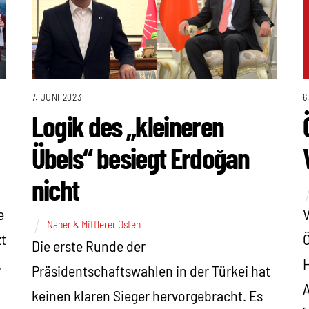
7. JUNI 2023
6
Logik des „kleineren
Übels“ besiegt Erdoğan
nicht
V
e
Naher & Mittlerer Osten
Ö
zt
Die erste Runde der
H
.
Präsidentschaftswahlen in der Türkei hat
A
keinen klaren Sieger hervorgebracht. Es