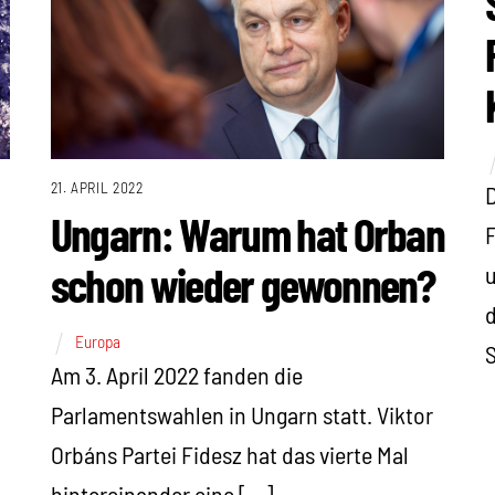
21. APRIL 2022
D
Ungarn: Warum hat Orban
F
schon wieder gewonnen?
u
d
Europa
Am 3. April 2022 fanden die
Parlamentswahlen in Ungarn statt. Viktor
Orbáns Partei Fidesz hat das vierte Mal
hintereinander eine […]