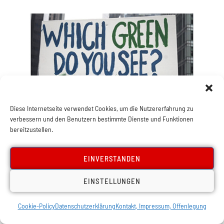
Diese Internetseite verwendet Cookies, um die Nutzererfahrung zu
verbessern und den Benutzern bestimmte Dienste und Funktionen
bereitzustellen.
,
Europa
Österreich
Schwitzen für Kriegstreiber
EINVERSTANDEN
EINSTELLUNGEN
Cookie-Policy
Datenschutzerklärung
Kontakt, Impressum, Offenlegung