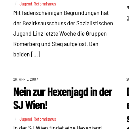
Jugend
,
Reformismus
a
Mit fadenscheinigen Begründungen hat
g
der Bezirksausschuss der Sozialistischen
Jugend Linz letzte Woche die Gruppen
Römerberg und Steg aufgelöst. Den
beiden […]
26. APRIL 2007
2
Nein zur Hexenjagd in der
SJ Wien!
Jugend
,
Reformismus
In der SJ Wien findet eine Hexenjagd