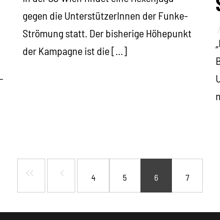
gegen die UnterstützerInnen der Funke-
Strömung statt. Der bisherige Höhepunkt
„
der Kampagne ist die […]
B
-
U
n
4
5
6
7