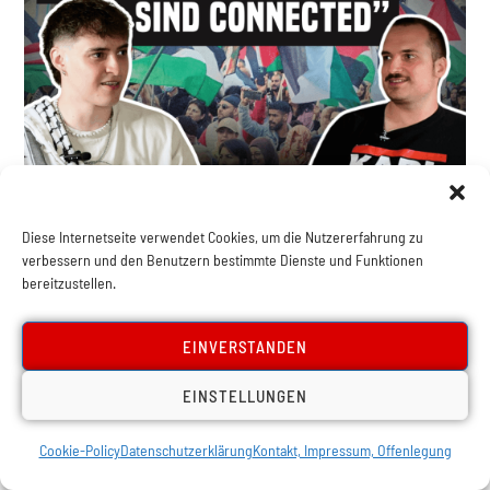
,
,
,
Aktuelles
International
Jugend
Naher & Mittlerer Osten
[Podcast] Rafi Veni im Interview
Diese Internetseite verwendet Cookies, um die Nutzererfahrung zu
verbessern und den Benutzern bestimmte Dienste und Funktionen
bereitzustellen.
EINVERSTANDEN
EINSTELLUNGEN
Cookie-Policy
Datenschutzerklärung
Kontakt, Impressum, Offenlegung