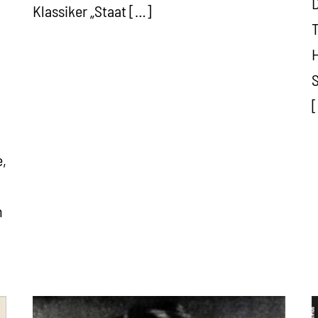
D
Klassiker „Staat […]
T
H
S
e,
n