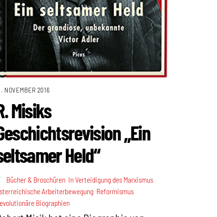
1. NOVEMBER 2016
R. Misiks
Geschichtsrevision „Ein
seltsamer Held“
Bücher & Broschüren
,
In Verteidigung des Marxismus
,
sterreichische Arbeiterbewegung
,
Reformismus
,
evolutionäre Biographien