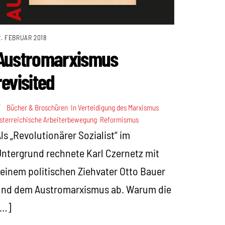
2. FEBRUAR 2018
Austromarxismus
revisited
Bücher & Broschüren
,
In Verteidigung des Marxismus
,
sterreichische Arbeiterbewegung
,
Reformismus
ls „Revolutionärer Sozialist“ im
ntergrund rechnete Karl Czernetz mit
einem politischen Ziehvater Otto Bauer
und dem Austromarxismus ab. Warum die
[…]