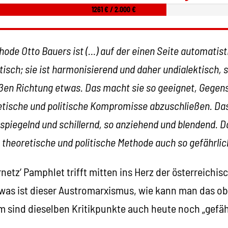
1261 € / 2.000 €
ode Otto Bauers ist (…) auf der einen Seite automatistis
tisch; sie ist harmonisierend und daher undialektisch, si
oßen Richtung etwas. Das macht sie so geeignet, Gegen
tische und politische Kompromisse abzuschließen. Da
piegelnd und schillernd, so anziehend und blendend. 
theoretische und politische Methode auch so gefährlich 
rnetz‘ Pamphlet trifft mitten ins Herz der österreichis
as ist dieser Austromarxismus, wie kann man das ob
 sind dieselben Kritikpunkte auch heute noch „gefähr