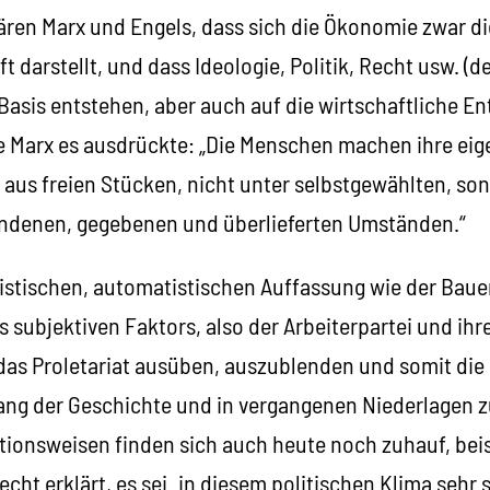
ren Marx und Engels, dass sich die Ökonomie zwar 
ft darstellt, und dass Ideologie, Politik, Recht usw. (
Basis entstehen, aber auch auf die wirtschaftliche En
Marx es ausdrückte: „Die Menschen machen ihre eig
 aus freien Stücken, nicht unter selbstgewählten, so
undenen, gegebenen und überlieferten Umständen.“
stischen, automatistischen Auffassung wie der Bauers
es subjektiven Faktors, also der Arbeiterpartei und ihr
 das Proletariat ausüben, auszublenden und somit die
ng der Geschichte und in vergangenen Niederlagen zu
ionsweisen finden sich auch heute noch zuhauf, bei
ht erklärt, es sei „in diesem politischen Klima sehr 