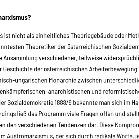
omarxismus?
 ist nicht als einheitliches Theoriegebäude oder Met
ntesten Theoretiker der österreichischen Sozialdem
eine Ansammlung verschiedener, teilweise widersprüchli
er Geschichte der österreichischen Arbeiterbewegung
ichisch-ungarischen Monarchie zwischen unterschiedl
senkämpferischen, anarchistischen und reformistisc
der Sozialdemokratie 1888/9 bekannte man sich im H
dings ließ das Programm viele Fragen offen und stell
n den verschiedenen Tendenzen dar. Diese Komprom
im Austromarxismus, der sich durch radikale Worte, j