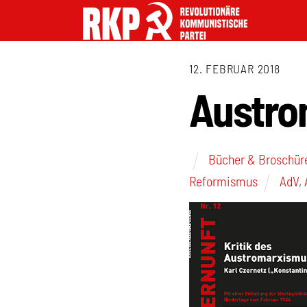
12. FEBRUAR 2018
Austro
Bücher & Broschür
Reformismus
AdV
,