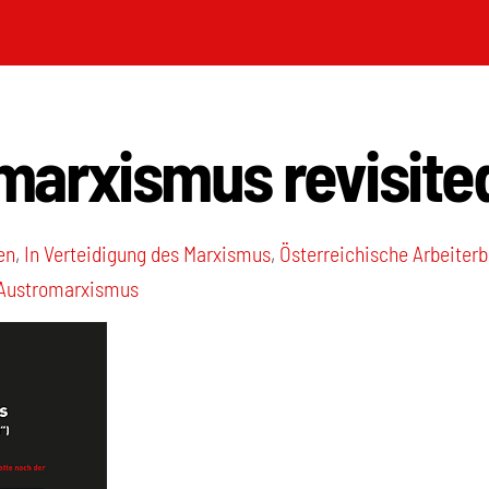
marxismus revisite
en
,
In Verteidigung des Marxismus
,
Österreichische Arbeite
Austromarxismus