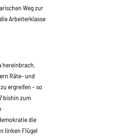
tarischen Weg zur
die Arbeiterklasse
a hereinbrach.
dern Räte- und
zu ergreifen – so
7 bishin zum
e
demokratie die
n linken Flügel