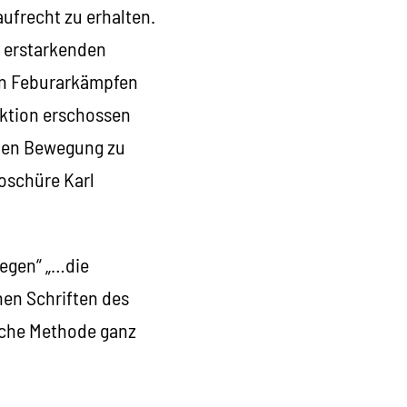
aufrecht zu erhalten.
n erstarkenden
den Feburarkämpfen
aktion erschossen
enen Bewegung zu
roschüre Karl
egen“ „…die
en Schriften des
xsche Methode ganz