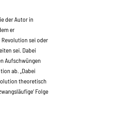
e der Autor in
dem er
e Revolution sei oder
iten sei. Dabei
chen Aufschwüngen
tion ab. „Dabei
volution theoretisch
‚zwangsläufige‘ Folge