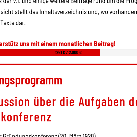
der V.I. und einige weitere Beiträge rund um die Pr
sicht stellt das Inhaltsverzeichnis und, wo vorhanden
Texte dar.
erstütz uns mit einem monatlichen Beitrag!
1261 € / 2.000 €
angsprogramm
ussion über die Aufgaben d
konferenz
r Gründungskonferenz (20. März 1928)