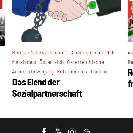
,
,
As
Betrieb & Gewerkschaft
Geschichte ab 1945
,
,
Re
Marxismus
Österreich
Österreichische
R
,
,
Arbeiterbewegung
Reformismus
Theorie
Das Elend der
f
Sozialpartnerschaft