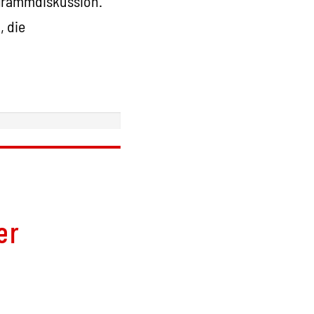
ogrammdiskussion.
, die
er