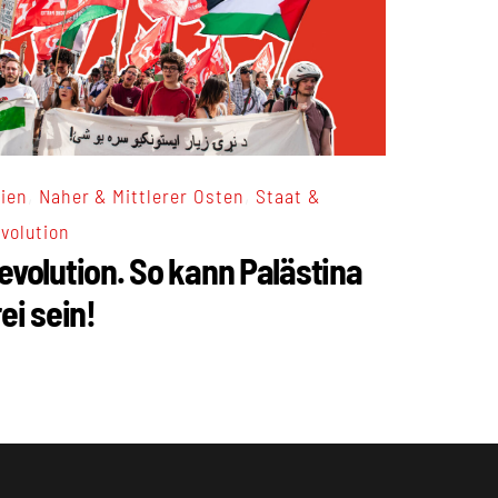
,
,
ien
Naher & Mittlerer Osten
Staat &
volution
evolution. So kann Palästina
rei sein!