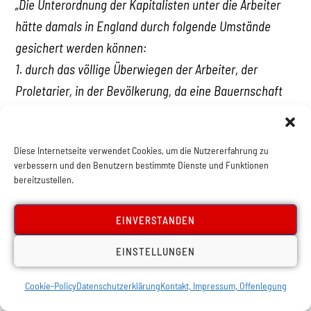
„Die Unterordnung der Kapitalisten unter die Arbeiter
hätte damals in England durch folgende Umstände
gesichert werden können:
1. durch das völlige Überwiegen der Arbeiter, der
Proletarier, in der Bevölkerung, da eine Bauernschaft
nicht vorhanden war (in England waren in den siebziger
Jahren Anzeichen vorhanden, die auf außerordentlich
Diese Internetseite verwendet Cookies, um die Nutzererfahrung zu
rasche Erfolge des Sozialismus unter den
verbessern und den Benutzern bestimmte Dienste und Funktionen
Landarbeitern hoffen ließen);
bereitzustellen.
2. durch die ausgezeichnete Organisiertheit des
Proletariats in den Gewerkschaften (England war
EINVERSTANDEN
damals in dieser Hinsicht das erste Land der Welt);
EINSTELLUNGEN
3. durch das verhältnismäßig hohe Kulturniveau des
Proletariats, das durch die Schule einer
Cookie-Policy
Datenschutzerklärung
Kontakt, Impressum, Offenlegung
jahrhundertelangen Entwicklung der politischen