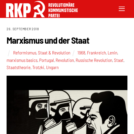
26. SEPTEMBER 2018
Marxismus und der Staat
Reformismus
,
Staat & Revolution
1968
,
Frankreich
,
Lenin
,
marxismus basics
,
Portugal
,
Revolution
,
Russische Revolution
,
Staat
,
Staatstheorie
,
Trotzki
,
Ungarn