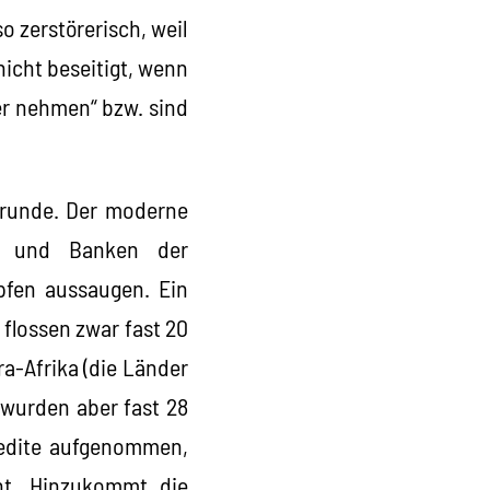
so zerstörerisch, weil
 nicht beseitigt, wenn
er nehmen“ bzw. sind
 Grunde. Der moderne
le und Banken der
opfen aussaugen. Ein
 flossen zwar fast 20
a-Afrika (die Länder
 wurden aber fast 28
redite aufgenommen,
ht. Hinzukommt die