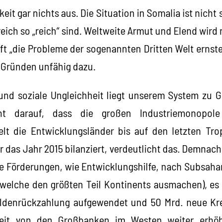
keit gar nichts aus. Die Situation in Somalia ist nicht 
rreich so „reich“ sind. Weltweite Armut und Elend wird
aft „die Probleme der sogenannten Dritten Welt ernst
n Gründen unfähig dazu.
 und soziale Ungleichheit liegt unserem System zu
uht darauf, dass die großen Industriemonopo
Welt die Entwicklungsländer bis auf den letzten Tr
er das Jahr 2015 bilanziert, verdeutlicht das. Demnach
che Förderungen, wie Entwicklungshilfe, nach Subsahar
 welche den größten Teil Kontinents ausmachen), es
huldenrückzahlung aufgewendet und 50 Mrd. neue K
eit von den Großbanken im Westen weiter erhö