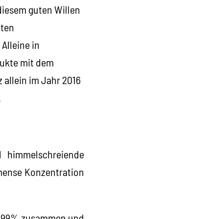
diesem guten Willen
hten
Alleine in
dukte mit dem
allein im Jahr 2016
.
al himmelschreiende
mmense Konzentration
hen 99% zusammen und