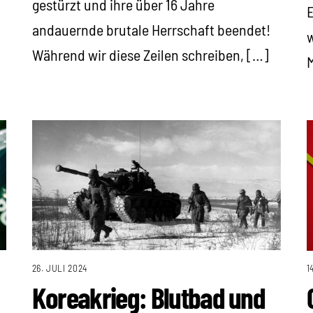
gestürzt und ihre über 16 Jahre
E
andauernde brutale Herrschaft beendet!
w
Während wir diese Zeilen schreiben, […]
M
26. JULI 2024
1
Koreakrieg: Blutbad und