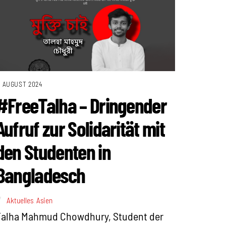
. AUGUST 2024
#FreeTalha – Dringender
Aufruf zur Solidarität mit
den Studenten in
Bangladesch
Aktuelles
,
Asien
Talha Mahmud Chowdhury, Student der