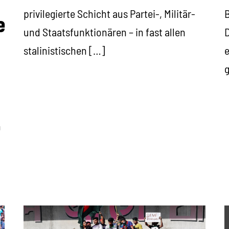
privilegierte Schicht aus Partei-, Militär-
B
e
und Staatsfunktionären – in fast allen
D
stalinistischen […]
e
g
n