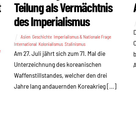
t
Teilung als Vermächtnis
des Imperialismus
D
Asien
,
Geschichte
,
Imperialismus & Nationale Frage
,
C
International
,
Kolonialismus
,
Stalinismus
e
,
Am 27. Juli jährt sich zum 71. Mal die
b
Unterzeichnung des koreanischen
A
Waffenstillstandes, welcher den drei
Jahre lang andauernden Koreakrieg […]