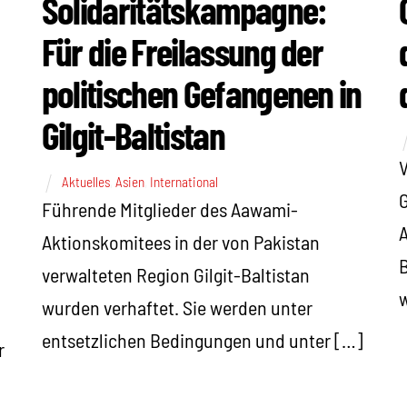
Solidaritätskampagne:
Für die Freilassung der
politischen Gefangenen in
Gilgit-Baltistan
Aktuelles
,
Asien
,
International
G
Führende Mitglieder des Aawami-
A
Aktionskomitees in der von Pakistan
B
verwalteten Region Gilgit-Baltistan
w
wurden verhaftet. Sie werden unter
entsetzlichen Bedingungen und unter […]
r