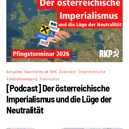
,
,
,
Aktuelles
Geschichte ab 1945
Österreich
Österreichische
,
Arbeiterbewegung
Stalinismus
[Podcast] Der österreichische
Imperialismus und die Lüge der
Neutralität