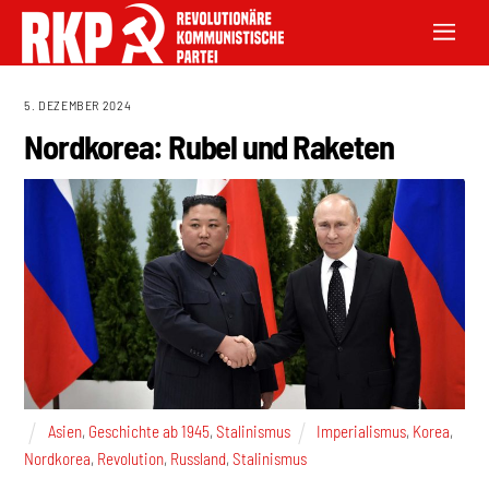
5. DEZEMBER 2024
Nordkorea: Rubel und Raketen
Asien
,
Geschichte ab 1945
,
Stalinismus
Imperialismus
,
Korea
,
Nordkorea
,
Revolution
,
Russland
,
Stalinismus