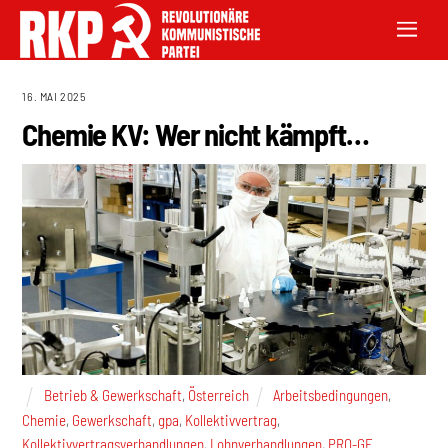
16. MAI 2025
Chemie KV: Wer nicht kämpft…
Betrieb & Gewerkschaft
,
Österreich
Arbeitsbedingungen
,
Chemie
,
Gewerkschaft
,
gpa
,
Kollektivvertrag
,
Kollektivvertragsverhandlungen
,
Lohnverhandlungen
,
PRO-GE