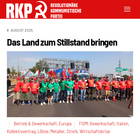
8. AUGUST 2025
Das Land zum Stillstand bringen
Betrieb & Gewerkschaft
,
Europa
FIOM
,
Gewerkschaft
,
Italien
,
Kollektivvertrag
,
Löhne
,
Metaller
,
Streik
,
Wirtschaftskrise