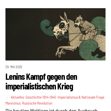
29. MAI 2025
Lenins Kampf gegen den
imperialistischen Krieg
Aktuelles
,
Geschichte 1914-1945
,
Imperialismus & Nationale Frage
,
Marxismus
,
Russische Revolution
Die heutige Weltlage ist durch den Ausbruch