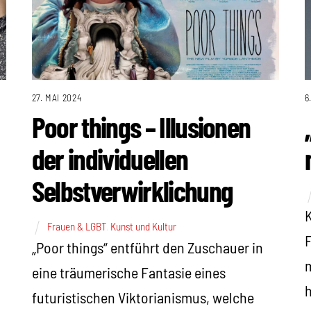
27. MAI 2024
6
Poor things – Illusionen
der individuellen
Selbstverwirklichung
K
Frauen & LGBT
,
Kunst und Kultur
F
„Poor things“ entführt den Zuschauer in
m
eine träumerische Fantasie eines
h
futuristischen Viktorianismus, welche