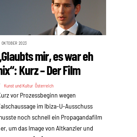
. OKTOBER 2023
„Glaubts mir, es war eh
nix“: Kurz – Der Film
Kunst und Kultur
,
Österreich
urz vor Prozessbeginn wegen
alschaussage im Ibiza-U-Ausschuss
usste noch schnell ein Propagandafilm
er, um das Image von Altkanzler und