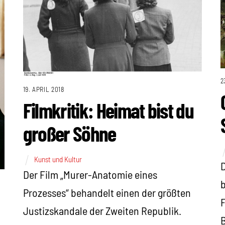
2
19. APRIL 2018
Filmkritik: Heimat bist du
großer Söhne
Kunst und Kultur
D
Der Film „Murer-Anatomie eines
b
Prozesses“ behandelt einen der größten
F
Justizskandale der Zweiten Republik.
B