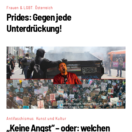
,
Frauen & LGBT
Österreich
Prides: Gegen jede
Unterdrückung!
,
Antifaschismus
Kunst und Kultur
„Keine Angst“ – oder: welchen