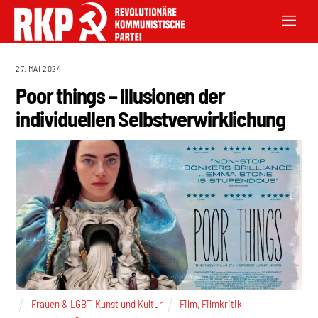
27. MAI 2024
Poor things – Illusionen der
individuellen Selbstverwirklichung
Frauen & LGBT
,
Kunst und Kultur
Film
,
Filmkritik
,