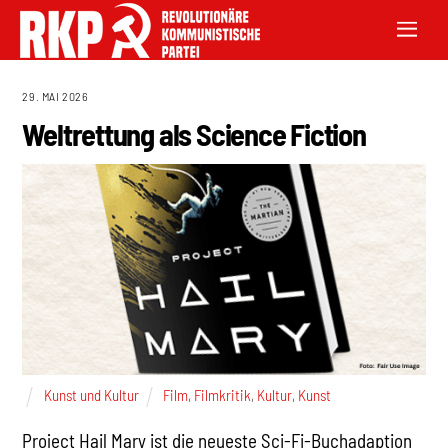
29. MAI 2026
Weltrettung als Science Fiction
Kunst und Kultur
Film
,
Filmkritik
,
Kultur
,
Kunst
Project Hail Mary ist die neueste Sci-Fi-Buchadaption