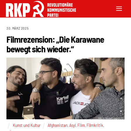
30. MÄRZ 2025
Filmrezension: „Die Karawane
bewegt sich wieder.“
Kunst und Kultur
Afghanistan
,
Asyl
,
Film
,
Filmkritik
,