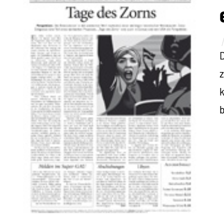
D
z
k