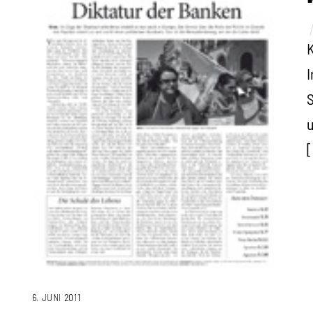
K
I
S
6. JUNI 2011