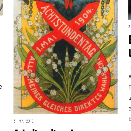
3
A
e
T
u
e
B
31. MAI 2018