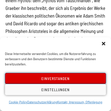
einem Mythos: dem „Mythos vom Tauschhandel“, wie
Graeber ihn beschreibt, der sich als Ergebnis der Werke
der klassischen politischen Ökonomen wie Adam Smith
und David Ricardo und sogar des antiken griechischen
Philosophen Aristoteles in die allgemeine Meinung und
das allgemeine Bewusstsein ausgebreitet hat.
Für die klassischen Ökonomen wurde Geld in erster
Diese Internetseite verwendet Cookies, um die Nutzererfahrung zu
Linie als Tauschmittel betrachtet – eine einzige Ware,
verbessern und den Benutzern bestimmte Dienste und Funktionen
bereitzustellen.
die sich über alles erhebt, um allgemein akzeptiert zu
werden, um den Handel zu erleichtern. Der Gebrauch
EINVERSTANDEN
einer speziellen Ware als Geld, wie z.B. Gold, lag in ihrer
hohen Wertdichte. Bevor es Geld gab, besagt die
EINSTELLUNGEN
Geschichte, gab es den Handel ausschließlich durch
Cookie-Policy
Datenschutzerklärung
Kontakt, Impressum, Offenlegung
Tausch. Das warf Schwierigkeiten auf, denn es würde