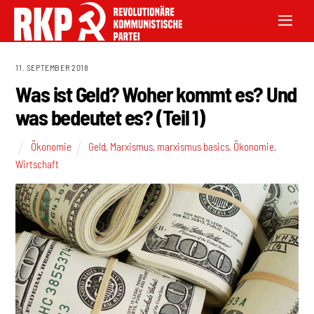
11. SEPTEMBER 2018
Was ist Geld? Woher kommt es? Und
was bedeutet es? (Teil 1)
Ökonomie
Geld
,
Marxismus
,
marxismus basics
,
Ökonomie
,
Wirtschaft