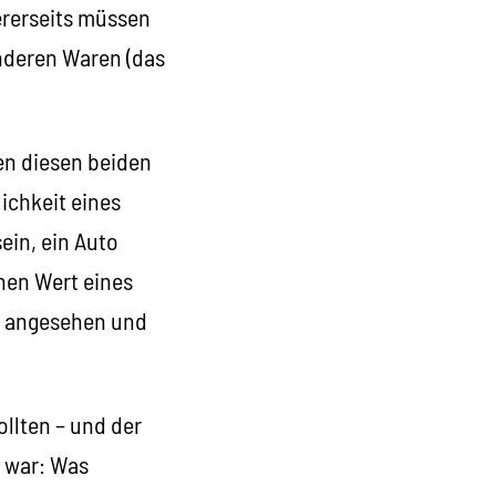
ererseits müssen
anderen Waren (das
en diesen beiden
lichkeit eines
ein, ein Auto
chen Wert eines
ll angesehen und
llten – und der
– war: Was