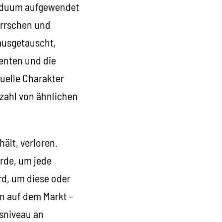
ividuum aufgewendet
errschen und
ausgetauscht,
enten und die
uelle Charakter
lzahl von ähnlichen
ält, verloren.
urde, um jede
rd, um diese oder
n auf dem Markt –
sniveau an