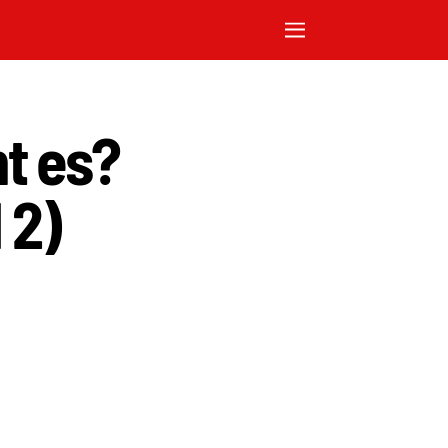
t es?
 2)