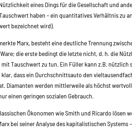
ützlichkeit eines Dings für die Gesellschaft und and
Tauschwert haben – ein quantitatives Verhältnis zu 
wert bezeichnet wird).
emerkte Marx, besteht eine deutliche Trennung zwisch
are; die erste bedingt die letzte nicht, d. h. die Nütz
mit Tauschwert zu tun. Ein Füller kann z.B. nützlich s
st klar, dass ein Durchschnittsauto den vieltausendfa
hat. Diamanten werden mittlerweile als höchst wertvo
nur einen geringen sozialen Gebrauch.
 klassischen Ökonomen wie Smith und Ricardo lösen wo
arx bei seiner Analyse des kapitalistischen Systems 