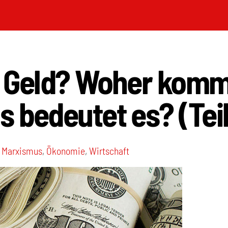
t Geld? Woher komm
 bedeutet es? (Teil
,
Marxismus
,
Ökonomie
,
Wirtschaft