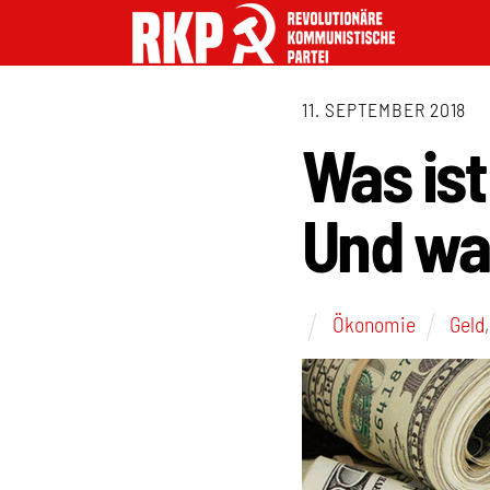
11. SEPTEMBER 2018
Was is
Und was
Ökonomie
Geld