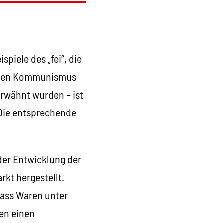
piele des „fei“, die
tiven Kommunismus
rwähnt wurden – ist
. Die entsprechende
der Entwicklung der
kt hergestellt.
 dass Waren unter
ren einen